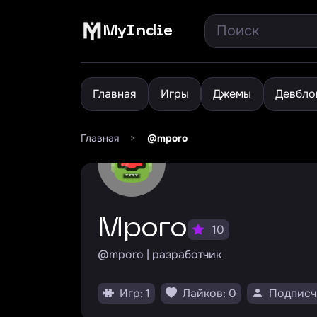
MyIndie
Главная
Игры
Джемы
Девбло
Главная
>
@mporo
mporo
10
@mporo | разработчик
Игр: 1
Лайков: 0
Подписч