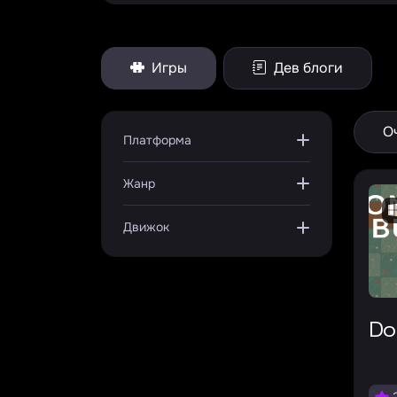
Игры
Дев блоги
О
Платформа
Жанр
Движок
D