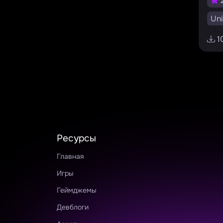
2
Uni
RU
1
#t
#m
Ресурсы
Главная
Игры
Геймджемы
Девблоги