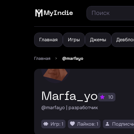
MyIndie
Главная
Игры
Джемы
Девбло
Главная
>
@marfayo
Marfa_yo
10
@marfayo | разработчик
Игр: 1
Лайков: 1
Подписчи