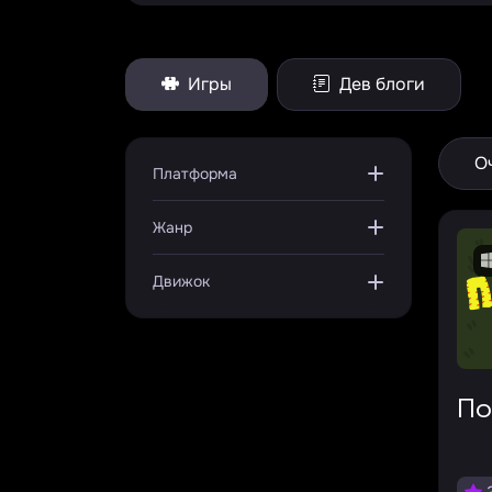
Игры
Дев блоги
О
Платформа
Жанр
Движок
П