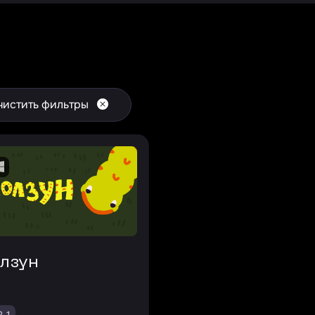
чистить фильтры
олзун