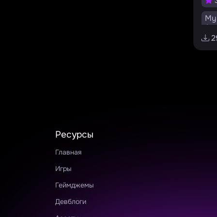
3
MyI
8
2
Go
v1.
Ресурсы
Главная
Игры
Геймджемы
Девблоги