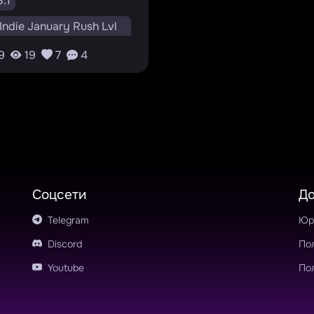
.1
ndie January Rush Lvl
9
19
7
4
dot Engine
Arcade
0.0
RU
Соцсети
Д
Telegram
Юр
Discord
По
Youtube
По