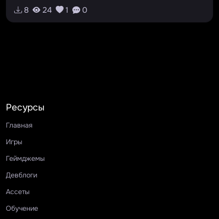
#кликер
8
24
1
0
Ресурсы
Главная
Игры
Геймджемы
Девблоги
Ассеты
Обучение