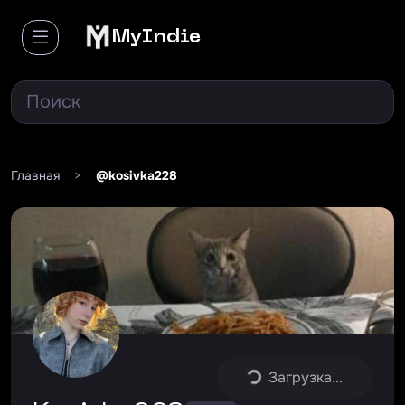
MyIndie
Главная
>
@kosivka228
Загрузка...