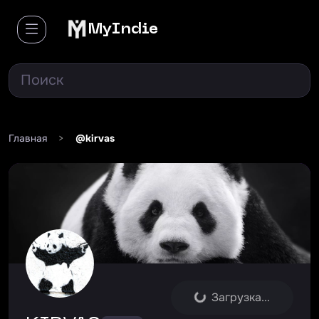
MyIndie
Главная
>
@kirvas
Загрузка...