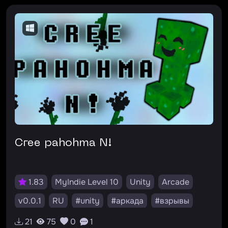
Cree pahohma N!
1.83
MyIndie Level 10
Unity
Arcade
v0.0.1
RU
#unity
#аркада
#взрывы
21
75
0
1