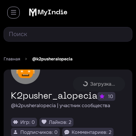
MyIndie
Главная
>
@k2pusheralopecia
Загрузка...
k2pusher_alopecia
10
@k2pusheralopecia | участник сообщества
Игр: 0
Лайков: 2
Подписчиков: 0
Комментариев: 2