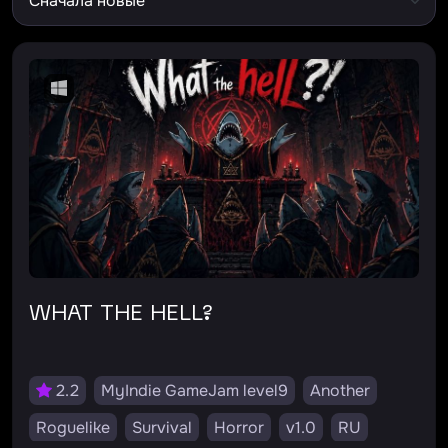
WHAT THE HELL?
2.2
MyIndie GameJam level9
Another
Roguelike
Survival
Horror
v1.0
RU