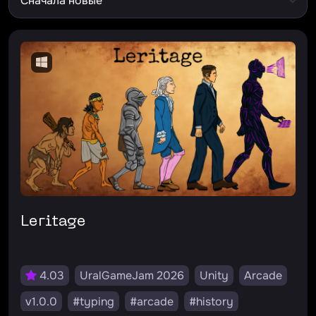
Leritage
4.03
UralGameJam 2026
Unity
Arcade
v1.0.0
#typing
#arcade
#history