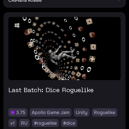
Last Batch: Dice Roguelike
3.75
Apollo Game Jam
Unity
Roguelike
v1
RU
#roguelike
#dice