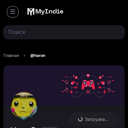
MyIndie
Главная
>
@haron
Загрузка...