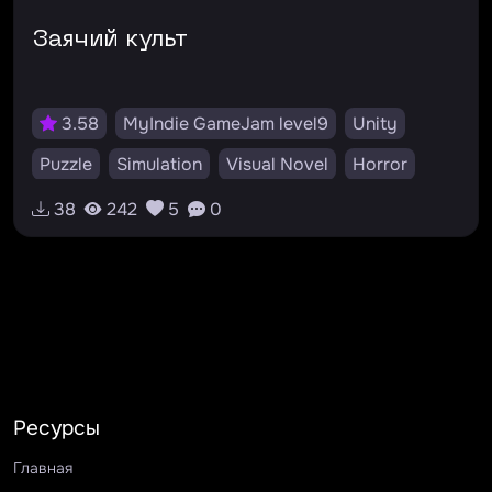
Заячий культ
3.58
MyIndie GameJam level9
Unity
Puzzle
Simulation
Visual Novel
Horror
v0.1
RU
#культ
#демон
#магия
38
242
5
0
#пентаграмма
#зелья
#квест
#головоломка
#поискпредметов
#хоррор
#щупальца
Ресурсы
Главная