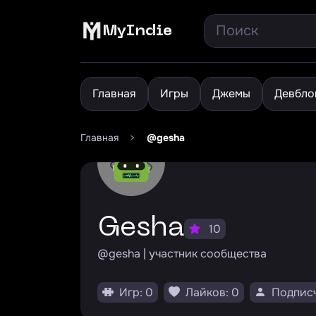
MyIndie
Главная
Игры
Джемы
Девбло
Главная
>
@gesha
gesha
10
@gesha | участник сообщества
Игр: 0
Лайков: 0
Подписч