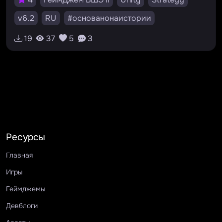
v6.2
RU
#основанонаистории
#стратегия
#зайцыплохонатебявлияют
19
37
5
3
#симулятор
Ресурсы
Главная
Игры
Геймджемы
Девблоги