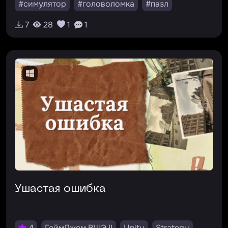
#симулятор
#головоломка
#пазл
7
28
1
1
Ушастая ошибка
4
ГеймДжем ВШЭ II
Unity
Strategy