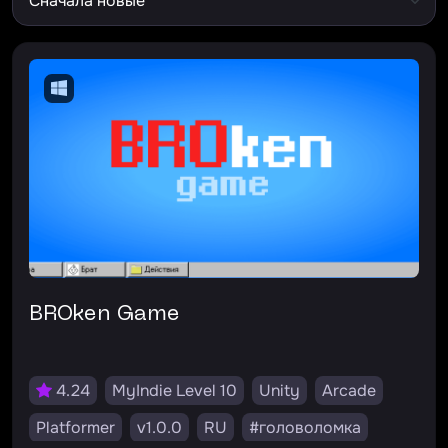
BROken Game
4.24
MyIndie Level 10
Unity
Arcade
Platformer
v1.0.0
RU
#головоломка