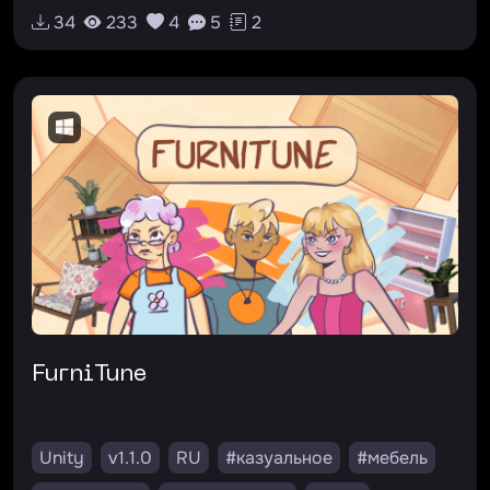
#аркада
34
233
4
5
2
FurniTune
Unity
v1.1.0
RU
#казуальное
#мебель