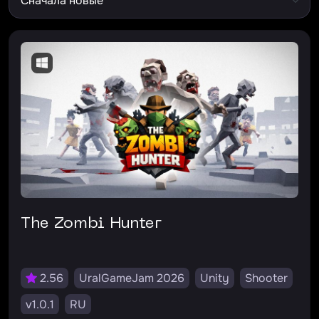
The Zombi Hunter
2.56
UralGameJam 2026
Unity
Shooter
v1.0.1
RU