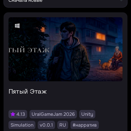
Пятый Этаж
4.13
UralGameJam 2026
Unity
Simulation
v0.0.1
RU
#нарратив