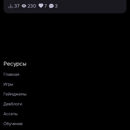
#атмосфера
#исследование
#тайна
37
230
7
3
#семья
#ссср
#реализм
#короткая
#одиночная
#отпервоголица
#детектив
#история
#головоломка
#симуляторходьбы
Ресурсы
Главная
Игры
Геймджемы
Девблоги
Ассеты
Обучение