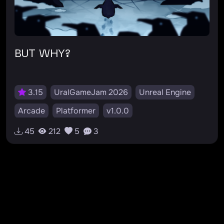
BUT WHY?
3.15
UralGameJam 2026
Unreal Engine
Arcade
Platformer
v1.0.0
45
212
5
3