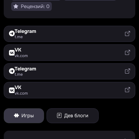
Рецензий: 0
Telegram
t.me
VK
vk.com
Telegram
t.me
VK
vk.com
Игры
Дев блоги