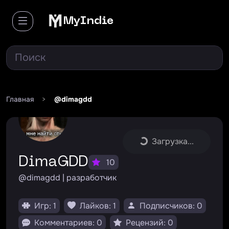
MyIndie
Главная
>
@dimagdd
Загрузка...
DimaGDD
10
@dimagdd | разработчик
Игр: 1
Лайков: 1
Подписчиков: 0
Комментариев: 0
Рецензий: 0