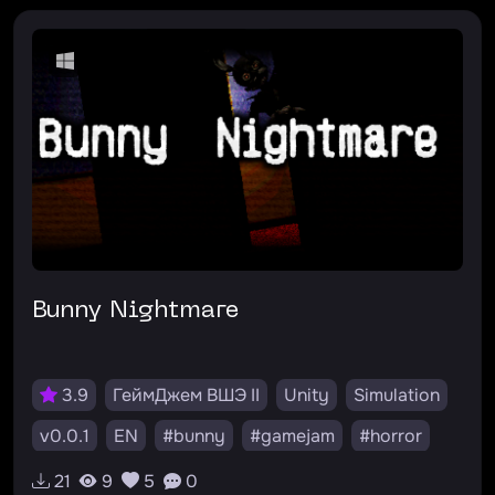
Bunny Nightmare
3.9
ГеймДжем ВШЭ II
Unity
Simulation
v0.0.1
EN
#bunny
#gamejam
#horror
#unity
#scary
21
9
5
0