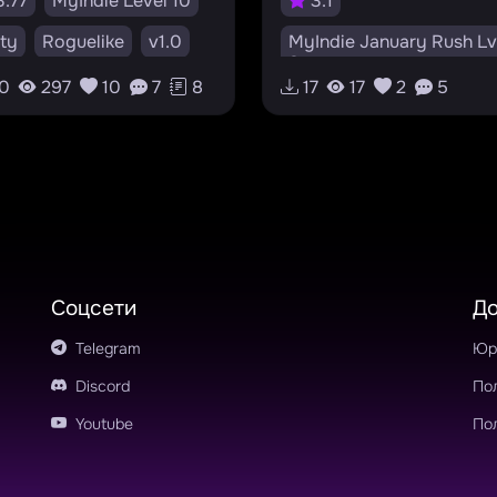
.77
MyIndie Level 10
3.1
ty
Roguelike
v1.0
MyIndie January Rush Lv
8
#myindielevel10
0
297
10
7
8
17
17
2
5
Unity
Roguelike
v0.
#roguelike
#pixel
#beat-em-up
#darkfantasy
#2d
Соцсети
Д
Telegram
Юр
Discord
По
Youtube
По