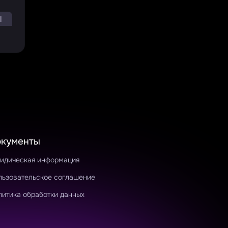
l
0.1
окументы
идическая информация
льзовательское соглашение
литика обработки данных