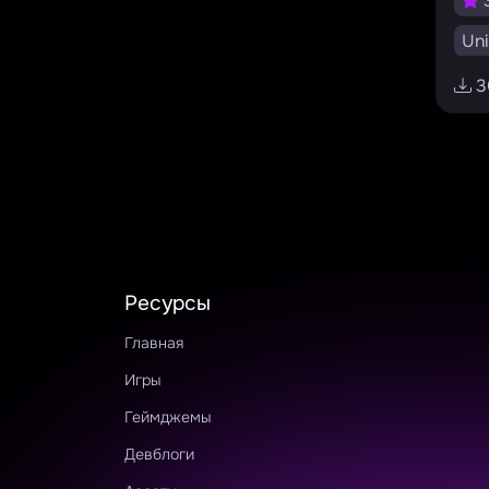
3
Uni
RU
3
Ресурсы
Главная
Игры
Геймджемы
Девблоги