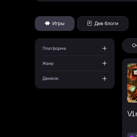
Игры
Дев блоги
О
Платформа
Жанр
Движок
V