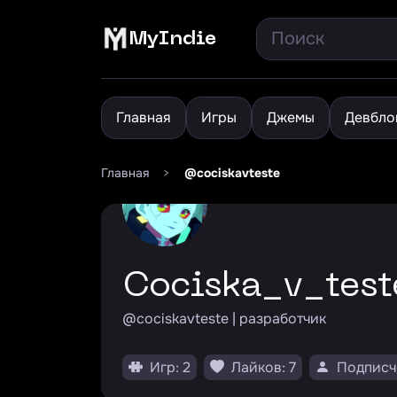
MyIndie
Главная
Игры
Джемы
Девбло
Главная
>
@cociskavteste
cociska_v_test
@cociskavteste | разработчик
Игр: 2
Лайков: 7
Подписчи