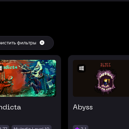
чистить фильтры
indicta
Abyss