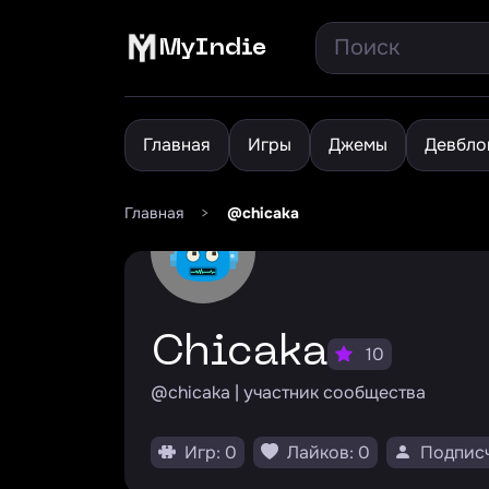
MyIndie
Главная
Игры
Джемы
Девбло
Главная
>
@chicaka
chicaka
10
@chicaka | участник сообщества
Игр: 0
Лайков: 0
Подписч