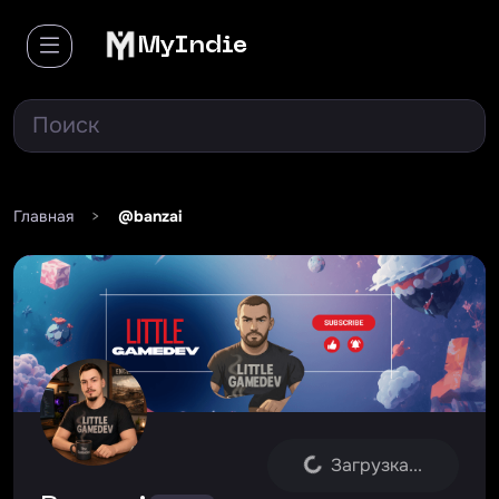
MyIndie
Главная
>
@banzai
Загрузка...