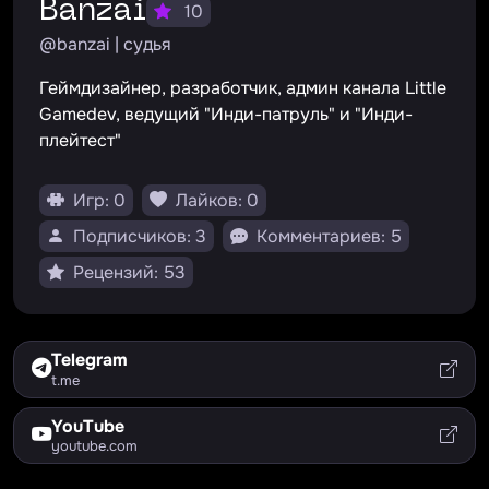
Banzai
10
@banzai | судья
Геймдизайнер, разработчик, админ канала Little
Gamedev, ведущий "Инди-патруль" и "Инди-
плейтест"
Игр: 0
Лайков: 0
Подписчиков: 3
Комментариев: 5
Рецензий: 53
Telegram
t.me
YouTube
youtube.com