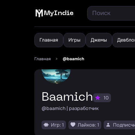
MyIndie
Главная
Игры
Джемы
Девбло
Главная
>
@baamich
Baamich
10
@baamich | разработчик
Игр: 1
Лайков: 1
Подписчи