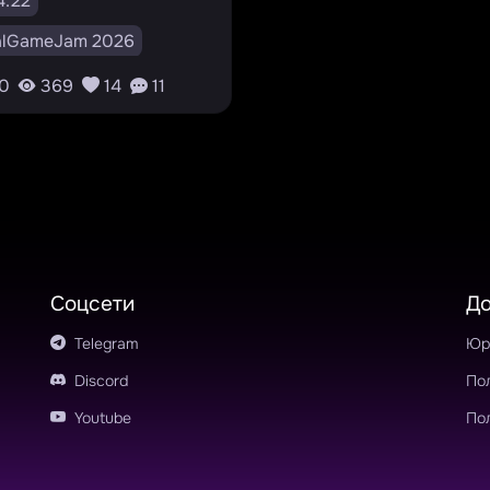
4.22
alGameJam 2026
ty
RPG
0
369
14
11
ual Novel
Rhythm
0
RU
нтерактивнаяновелла
риключение
#rpg
итм-игра
#выборы
Соцсети
Д
омедия
#фэнтези
Telegram
Юр
нди
Discord
По
Youtube
По