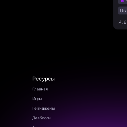
Ur
Uni
6
Vis
v1.
#и
#п
#р
Ресурсы
#к
Главная
#и
Игры
Геймджемы
Девблоги