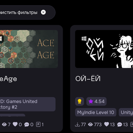
чистить фильтры
ceAge
ОЙ-ЁЙ
ID: Games United
4.54
tory #2
MyIndie Level 10
Unity
dot Engine
Puzzle
Roguelike
7
0
0
1
77
773
13
13
nagement