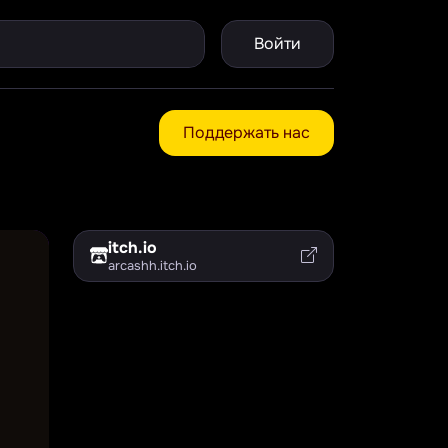
Войти
Поддержать нас
itch.io
arcashh.itch.io