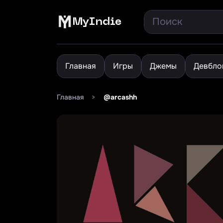
MyIndie
Главная
Игры
Джемы
Девбло
Главная
>
@arcashh