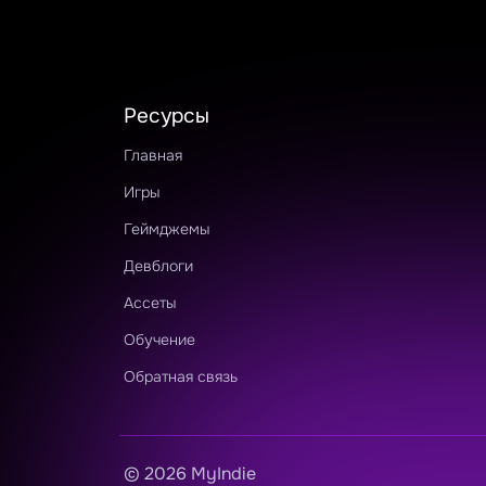
#op
#o
#h
Ресурсы
#e
Главная
Игры
Геймджемы
Девблоги
Ассеты
Обучение
Обратная связь
© 2026 MyIndie