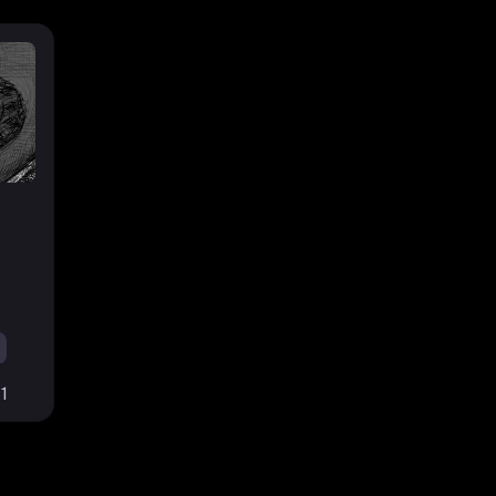
#turnbased
#card
#medieval
#deckbuilding
#hex
1