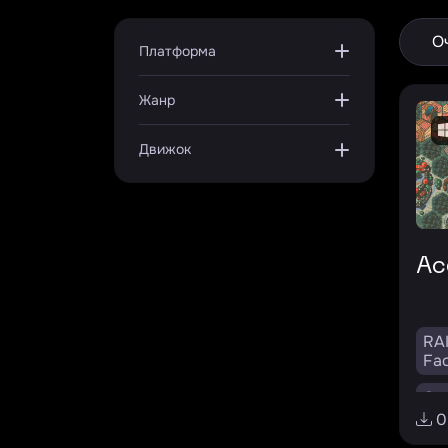
О
Платформа
Жанр
Движок
A
RA
Fac
Go
0
Ma