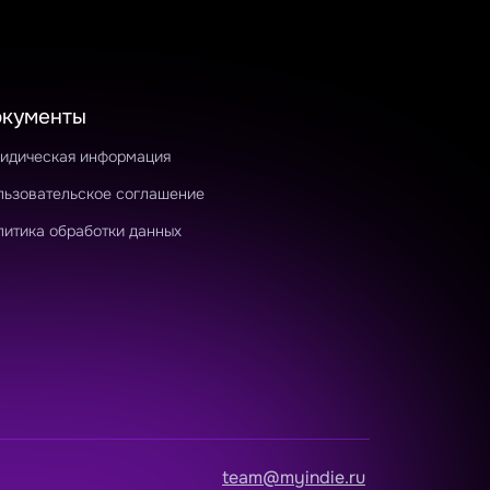
окументы
идическая информация
льзовательское соглашение
литика обработки данных
team@myindie.ru