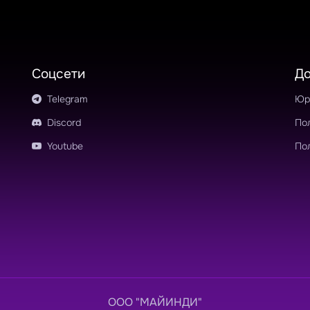
tics
#squid
cean
#defence
ard
#simple
#lens
Соцсети
Д
ye
Telegram
Юр
Discord
По
Youtube
По
OOO "МАЙИНДИ"