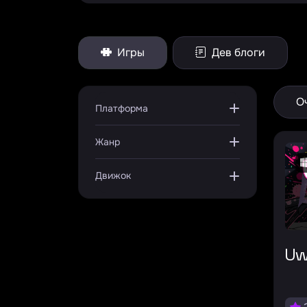
Игры
Дев блоги
О
Платформа
Жанр
Движок
U