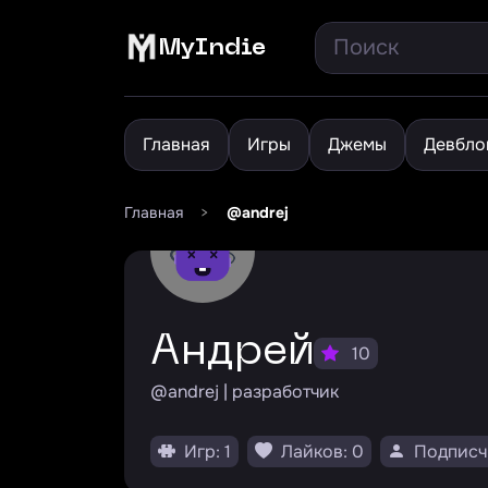
MyIndie
Главная
Игры
Джемы
Девбло
Главная
>
@andrej
Андрей
10
@andrej | разработчик
Игр: 1
Лайков: 0
Подписч