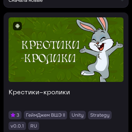
Крестики-кролики
3
ГеймДжем ВШЭ II
Unity
Strategy
v0.0.1
RU