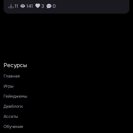
v0.1.21
RU
EN
#кооператив
11
141
3
0
#симулятор
#таверна
#менеджмент
#хоррор
#co-op
#tavern
#simulator
#managemen
Ресурсы
Главная
Игры
Геймджемы
Девблоги
Ассеты
Обучение