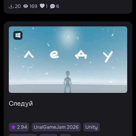
20
169
1
6
Следуй
2.94
UralGameJam 2026
Unity