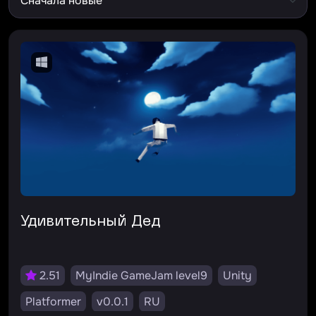
Удивительный Дед
2.51
MyIndie GameJam level9
Unity
Platformer
v0.0.1
RU