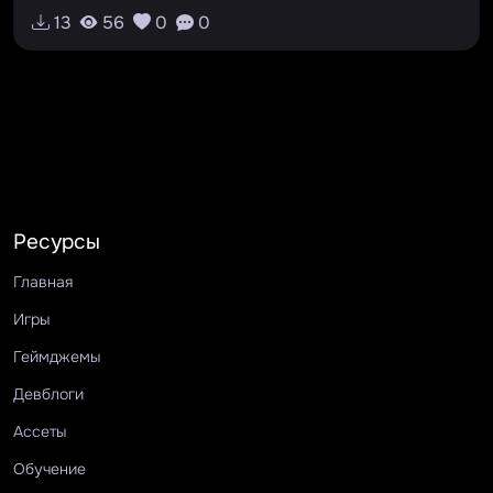
#арена
#забеги
13
56
0
0
Ресурсы
Главная
Игры
Геймджемы
Девблоги
Ассеты
Обучение