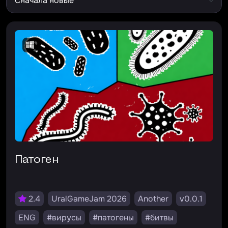
Патоген
2.4
UralGameJam 2026
Another
v0.0.1
ENG
#вирусы
#патогены
#битвы