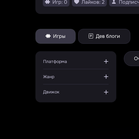
Игр: 0
Лайков: 2
Подписч
Игры
Дев блоги
О
Платформа
Жанр
Движок