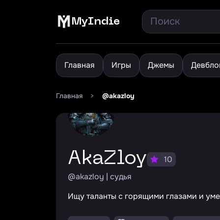
MyIndie
Главная
Игры
Джемы
Девбло
Главная
>
@akazloy
AkaZloy
10
@akazloy | судья
Ищу таланты с горящими глазами и умен