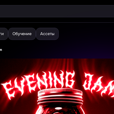
ги
Обучение
Ассеты
m