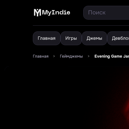
MyIndie
Главная
Игры
Джемы
Девбло
Главная
>
Геймджемы
>
Evening Game Ja