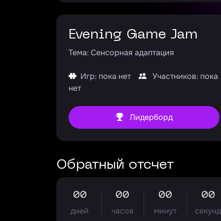
Evening Game Jam
Тема: Сенсорная адаптация
Игр: пока нет
Участников: пока
нет
Лидерборд
Обратный отсчет
00
00
00
00
дней
часов
минут
секун