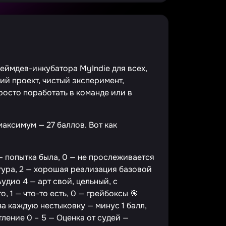
геймдев-инкубатора MyIndie для всех,
кий проект, чистый эксперимент,
осто поработать в команде или в
аксимум — 27 баллов. Вот как
 — попытка была, 0 — не прослеживается
тура, 2 — хорошая реализация базовой
Аудио 4 — арт свой, цельный, с
, 1 — что-то есть, 0 — грейбоксы 🎯
 за каждую нестыковку — минус 1 балл,
тление 0 – 5 — Оценка от судей —