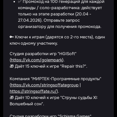
✅ Промокод на 100 генераций для каждой
команды / соло-разработчика: действует
только на этапе разработки (20.04 -
27.04.2026). Отправьте запрос
организатору для получения промокода.
🔑 Ключи к играм (дарятся со 2-го места), один
ключ одному участнику.
Студия разработки игр "HGISoft"
(
https://vk.com/golempark
).
🎁 Даёт 15 ключей к игре "Repair this?".
Компания "МИРТЕК-Программные продукты"
(
https://vk.com/stringsoffategroup
|
https://stringsoffate.ru/
).
🎁 Даёт 10 ключей к игре "Струны судьбы XI:
Волшебный сон".
Студия разработки игр "Schisma Games"