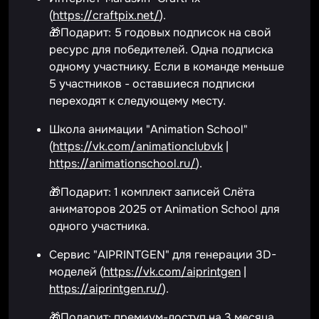
(
https://craftpix.net/
).
🎁Подарит: 5 годовых подписок на свой
ресурс для победителей. Одна подписка
одному участнику. Если в команде меньше
5 участников - оставшиеся подписки
переходят к следующему месту.
Школа анимации "Animation School"
(
https://vk.com/animationclubvk
|
https://animationschool.ru/
).
🎁Подарит: 1 комплект записей Слëта
аниматоров 2025 от Animation School для
одного участника.
Cервис "AIPRINTGEN" для генерации 3D-
моделей (
https://vk.com/aiprintgen
|
https://aiprintgen.ru/
).
🎁Подарит: премиум-доступ на 3 месяца