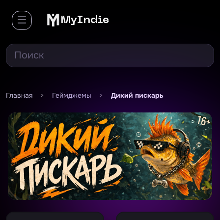
MyIndie
Главная
>
Геймджемы
>
Дикий пискарь