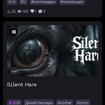
v1.0
RU
#постмодерн
#пиксельарт
#философия
#квест
#interactive_fiction
22
130
1
3
Silent Hare
3.51
Дикий пискарь
Another
Horror