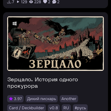
#defold
7
129
228
2
2
Зерцало. История одного
прокурора
3.97
Дикий пискарь
Another
Card / Deckbuilder
v0.8
RU
#русь