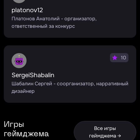
platonov12
Платонов Анатолий - организатор,
ответственный за конкурс
10
SergeiShabalin
Шабалин Сергей - соорганизатор, нарративный
дизайнер
Игры
Все игры
геймджема
геймджема →