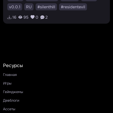
v0.0.1
RU
#silenthill
#residentevil
#dinocrisis
#horror
#ps
16
95
0
2
Ресурсы
Главная
Игры
Геймджемы
Девблоги
Ассеты