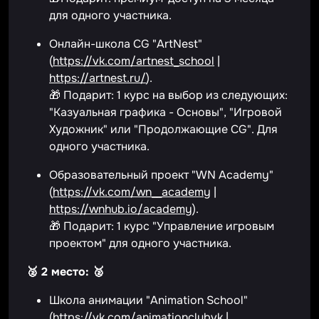
для одного участника.
Онлайн-школа CG "ArtNest"
(
https://vk.com/artnest_school
|
https://artnest.ru/
).
🎁 Подарит: 1 курс на выбор из следующих:
"Казуальная графика - Основы", "Игровой
Художник" или "Продолжающие CG". Для
одного участника.
Образовательный проект "WN Academy"
(
https://vk.com/wn__academy
|
https://wnhub.io/academy
).
🎁 Подарит: 1 курс "Управление игровым
проектом" для одного участника.
🥈 2 место: 🥈
Школа анимации "Animation School"
(
https://vk.com/animationclubvk
|