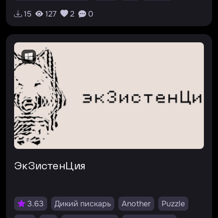
#карточная
15
127
2
0
экЗистенЦия
3.63
Дикий пискарь
Another
Puzzle