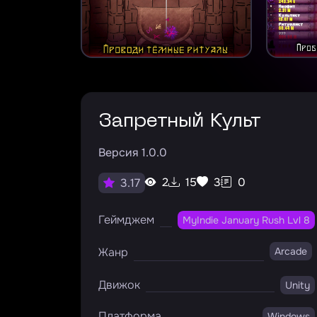
Запретный Культ
Версия 1.0.0
2
15
3
0
3.17
Геймджем
MyIndie January Rush Lvl 8
Жанр
Arcade
Движок
Unity
Платформа
Windows