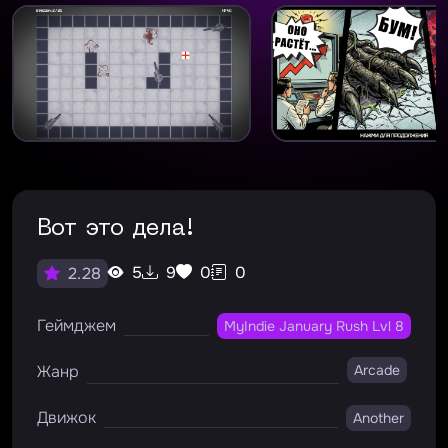
Вот это дела!
5
9
0
0
2.28
Геймджем
MyIndie January Rush Lvl 8
Жанр
Arcade
Движок
Another