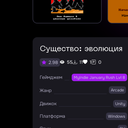
Существо: эволюция
55
11
1
0
2.98
Геймджем
MyIndie January Rush Lvl 8
Жанр
Arcade
Движок
Unity
Платформа
Windows