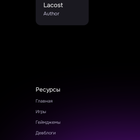
Lacost
Author
Ресурсы
Главная
Игры
Геймджемы
Девблоги