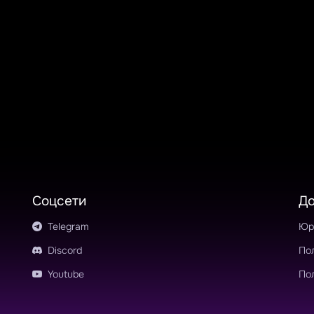
Соцсети
Д
Telegram
Юр
Discord
По
Youtube
По