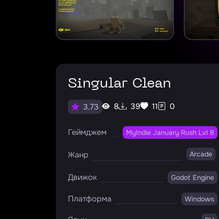
Singular Clean
8
39
11
0
3.73
Геймджем
MyIndie January Rush Lvl 8
Жанр
Arcade
Движок
Godot Engine
Платформа
Windows