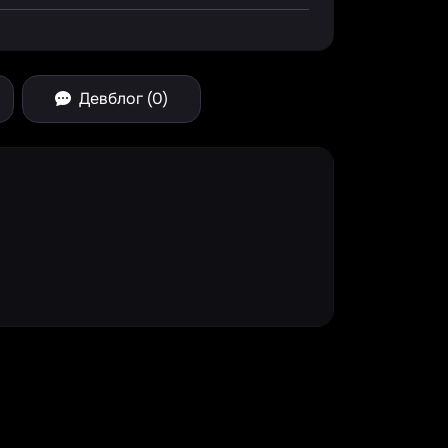
Девблог (0)
e Spinner