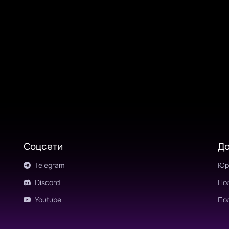
Соцсети
Д
Telegram
Юр
Discord
По
Youtube
По