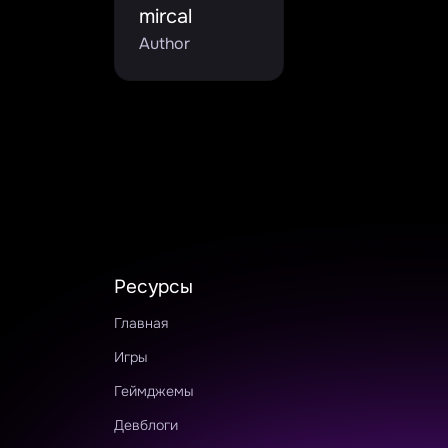
mircal
Author
Ресурсы
Главная
Игры
Геймджемы
Девблоги