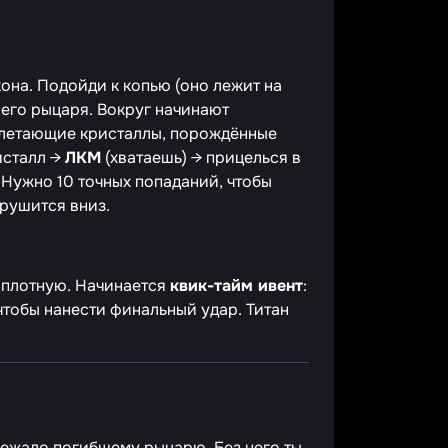
она. Подойди к копью (оно лежит на
его рыцаря. Вокруг начинают
 летающие кристаллы, порождённые
исталл →
ЛКМ
(хватаешь) → прицелься в
 Нужно 10 точных попаданий, чтобы
 рушится вниз.
 вплотную. Начинается
квик-тайм ивент
:
тобы нанести финальный удар. Титан
длежало погибшему рыцарю. Без него ты