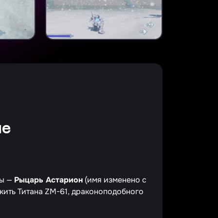
ие
Ты —
Рыцарь Астарион
(имя изменено с
тожить Титана ZM-61, драконоподобного