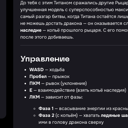
До тебя с этим Титаном сражались другие Рыцар
улучшенная модель с суперспособностью макси
самый разгар битвы, когда Титана остаётся лишь
не можешь достать дракона — он оказывается с
наследие
— копьё прошлого рыцаря. С его помо
после этого добиваешь.
Управление
WASD
— ходьба
Пробел
— прыжок
ПКМ
— рывок (уклонение)
E
— взаимодействие (взять копьё наследия)
ЛКМ
— зависит от фазы:
Фаза 1
— всасывание энергии из красны
Фаза 2
(с копьём) — хватать
ледяные ш
ими в голову дракона сверху