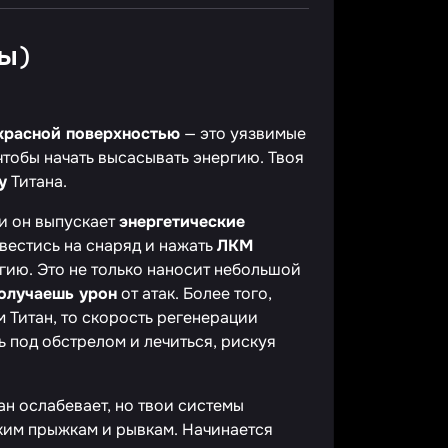
ы)
красной поверхностью
— это уязвимые
 чтобы начать высасывать энергию. Твоя
у
Титана.
ки он выпускает
энергетические
авестись на снаряд и нажать
ЛКМ
ргию. Это не только наносит небольшой
получаешь урон
от атак. Более того,
 Титан, то скорость регенерации
 под обстрелом и лечиться, рискуя
ан ослабевает, но твои системы
ким прыжкам и рывкам. Начинается