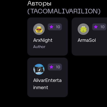
Авторы
(TACOMALIVARILION)
10
10
ArxNight
ArmaSol
Author
10
AlivarEnterta
inment