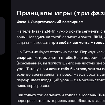
Принципы игры (три фаз
Фаза 1. Энергетический вампиризм
На теле Титана ZM-61 нужно искать
сегменты с 
зоны. Наведись на такой сегмент и зажми
ЛКМ
,
задача — высосать
три любых сегмента + голов
Но Титан не будет стоять на месте. Периодичес
снаряды
, которые летят в тебя. Если вовремя н
(всасывание), ты поглотишь его как чистую эне
урон Титану, но и
лечит тебя быстрее, чем ты 
если во время залпа ты продолжаешь сосать сам
перекрывает входящий урон — ты можешь стоять
лишь перегревом.
Как только три сегмента и голова высосаны, Тит
перегреваются: ты теряешь способность к высо