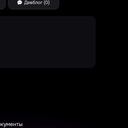
Девблог (0)
e Spinner
окументы