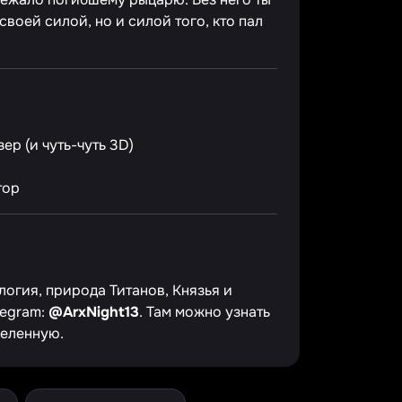
своей силой, но и силой того, кто пал
р (и чуть-чуть 3D)
тор
огия, природа Титанов, Князья и
legram:
@ArxNight13
. Там можно узнать
селенную.