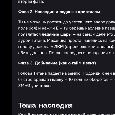
вторая фаза.
Фаза 2. Наследие и ледяные кристаллы
Ты не можешь достать до улетевшего вверх драк
поле боя) и нажми
E
— ты берёшь наследие павш
появляться
ледяные шары
— на самом деле это
аурой Титана. Механика проста: наведись на кр
голову дракона →
ЛКМ
(стреляешь кристаллом).
сбить дракона. После последнего попадания он
Фаза 3. Добивание (квик-тайм ивент)
Голова Титана падает на землю. Подойди к ней
быстро вращай мышку — 10 полных оборотов — ч
ZM-61 уничтожен.
Тема наследия
Копьё, которое ты взял во второй фазе, прина