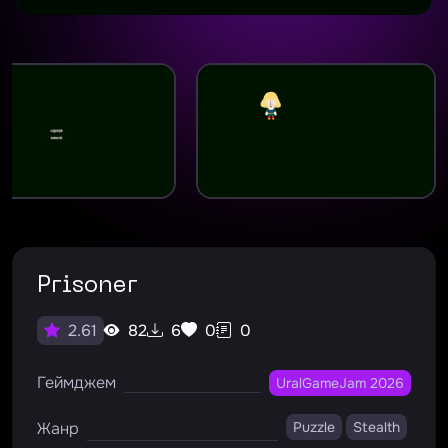
Prisoner
82
6
0
0
2.61
Геймджем
UralGameJam 2026
Жанр
Puzzle
Stealth