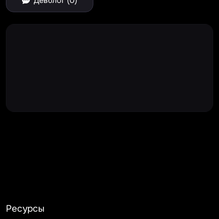
Девблог (0)
Large Spinner
Ресурсы