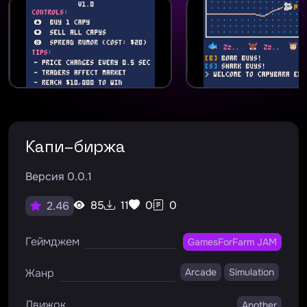
Капи-биржа
Версия 0.0.1
85
11
0
0
2.46
Геймджем
GamesForFarm JAM
Жанр
Arcade
Simulation
Движок
Another