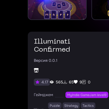
Illuminati
Confirmed
Версия 0.0.1
565
65
9
0
4.17
Геймджем
MyIndie GameJam level9
Puzzle
Strategy
Tactics