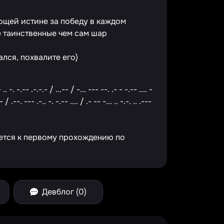
ющей истине за победу в каждом
е таинственные чем сам шар
лся, похвалите его)
- .. -. -.-- .-.-.- / ...-- / -... --- --. .- - -.-- .... -
-- / .--. --- .-.. -. -.-- .... / .- -- -... .. -.-. .. .---
ется к первому прохождению по
Девблог (0)