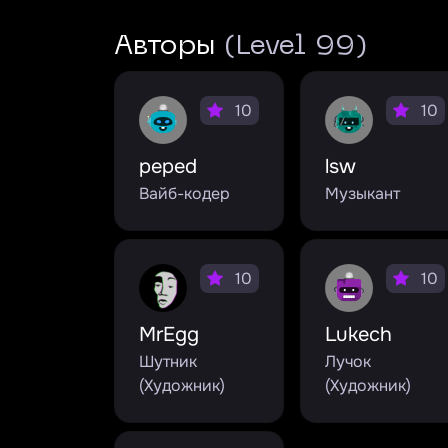
Авторы
(Level 99)
10
10
peped
lsw
Вайб-кодер
Музыкант
10
10
MrEgg
Lukech
Шутник
Лучок
(Художник)
(Художник)