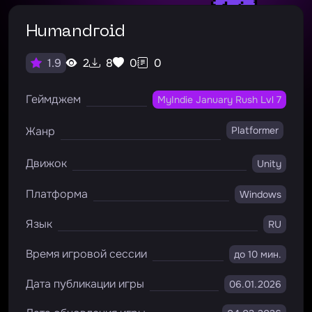
Humandroid
2
8
0
0
1.9
Геймджем
MyIndie January Rush Lvl 7
Жанр
Platformer
Движок
Unity
Платформа
Windows
Язык
RU
Время игровой сессии
до 10 мин.
Дата публикации игры
06.01.2026