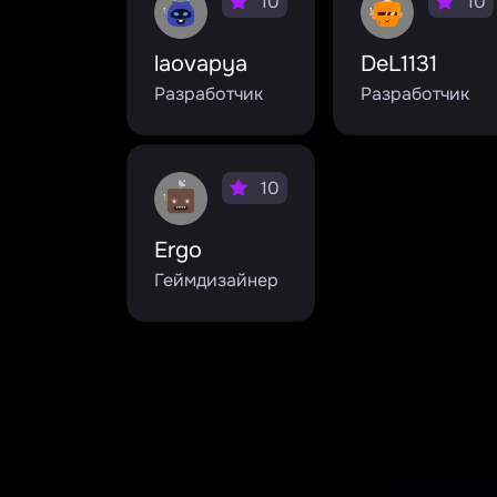
10
10
laovapya
DeL1131
Разработчик
Разработчик
10
Ergo
Геймдизайнер