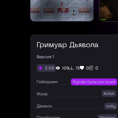
Гримуар Дьявола
Версия 1
109
15
0
0
3.09
Геймджем
MyIndie GameJam level9
Жанр
Action
Движок
Unity
Платформа
Windows