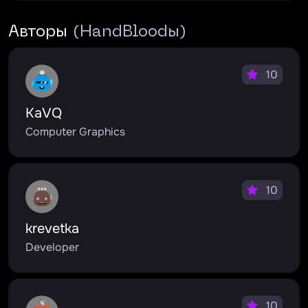
Авторы
(HandBloodы)
10
KaVQ
Computer Graphics
10
krevetka
Developer
10