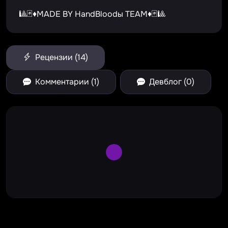
🎱🃏♦️MADE BY HandBloodы TEAM♦️🃏🎱
Рецензии (14)
Комментарии (1)
Девблог (0)
Large Spinner