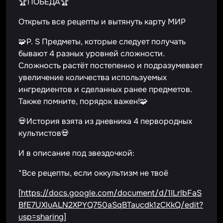
🏆ПОБЕДА🏆
Открыть все рецепты и вытянуть карту МИР
🧩P. S Предметы, которые следует получать
бывают 4 разных уровней сложности.
Сложность растёт постепенно и подразумевает
увеличение количества используемых
ингредиентов и сделанных ранее предметов.
Также помните, порядок важен!🧩
💀История взята из дневника 4 первородных
культистов💀
И в описание под звездочкой:
*Все рецепты, если оккультизм не твоё
[
https://docs.google.com/document/d/1ILrlbFaS
BfE7UXluALN2XPYQ750aSqBTaucdk1zCKkQ/edit?
usp=sharing
]