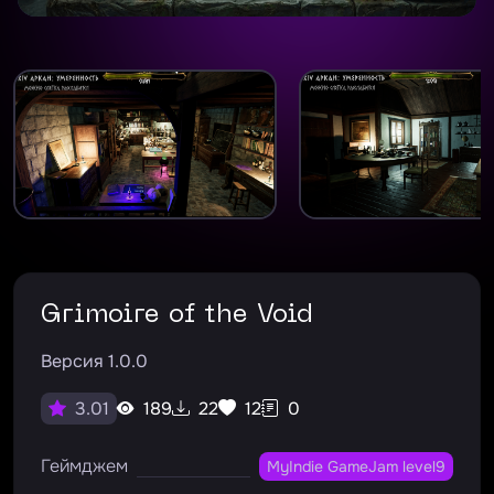
Grimoire of the Void
Версия 1.0.0
189
22
12
0
3.01
Геймджем
MyIndie GameJam level9