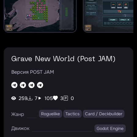
Старт
Grave New World (Post JAM)
Версия POST JAM
259
7
105
3
0
Жанр
Roguelike
Tactics
Card / Deckbuilder
Движок
Godot Engine