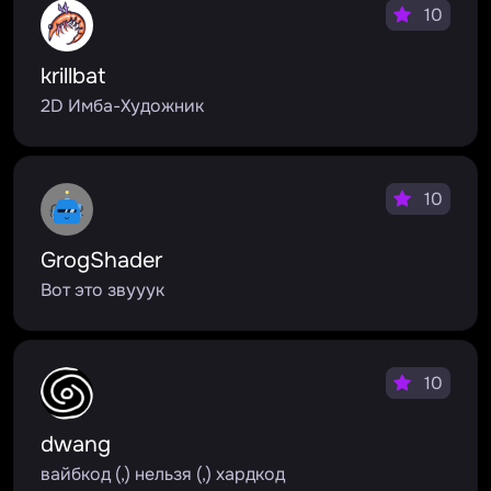
10
krillbat
2D Имба-Художник
10
GrogShader
Вот это звууук
10
dwang
вайбкод (,) нельзя (,) хардкод