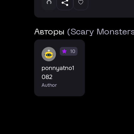
Авторы
(Scary Monster
10
ponnyatno1
082
Author