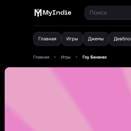
MyIndie
Главная
Игры
Джемы
Девбло
Главная
>
Игры
>
Гоу Бананас