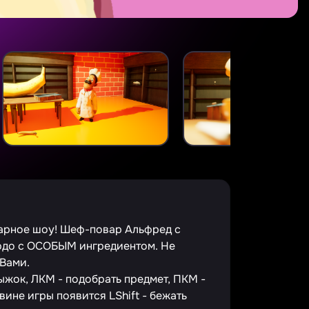
арное шоу! Шеф-повар Альфред с
юдо с ОСОБЫМ ингредиентом. Не
 Вами.
ыжок, ЛКМ - подобрать предмет, ПКМ -
вине игры появится LShift - бежать