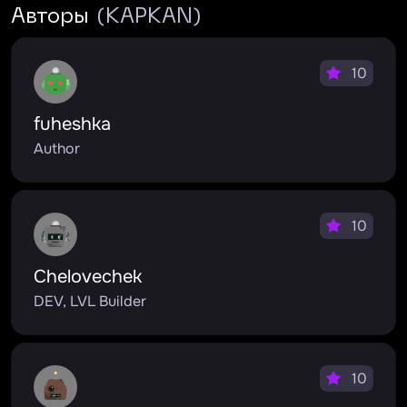
Авторы
(KAPKAN)
10
fuheshka
Author
10
Chelovechek
DEV, LVL Builder
10