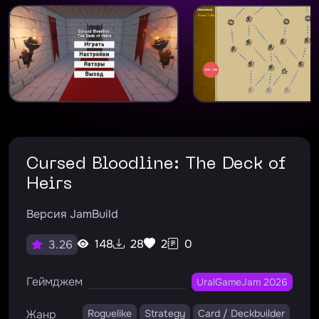
Cursed Bloodline: The Deck of
Heirs
Версия JamBuild
148
28
2
0
3.26
Геймджем
UralGameJam 2026
Жанр
Roguelike
Strategy
Card / Deckbuilder