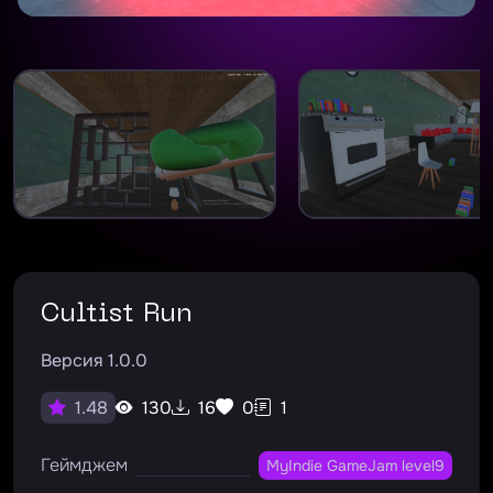
Cultist Run
Версия 1.0.0
130
16
0
1
1.48
Геймджем
MyIndie GameJam level9