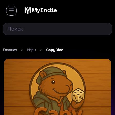
MyIndie
Главная
>
Игры
>
CapyDice