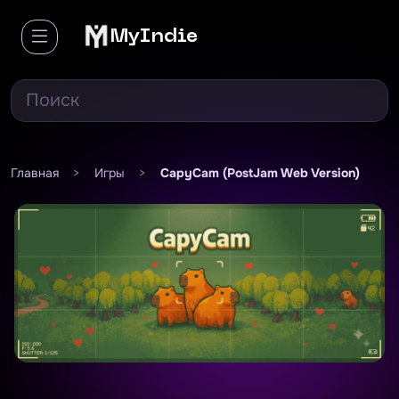
MyIndie
Главная
>
Игры
>
CapyCam (PostJam Web Version)