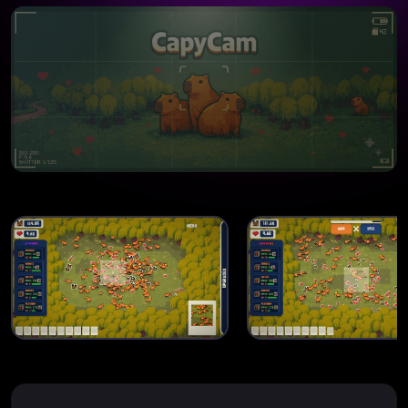
WEB VERSION
CapyCam (PostJam Web
Version)
Старт