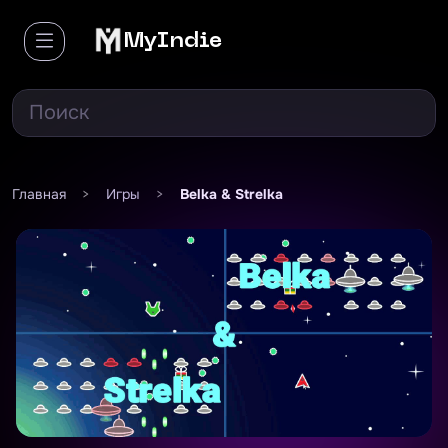
MyIndie
Главная
>
Игры
>
Belka & Strelka