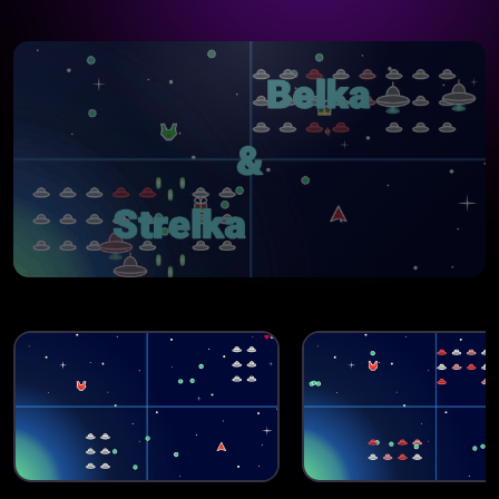
WEB VERSION
Belka & Strelka
Старт