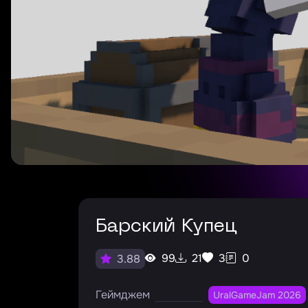
Барский Купец
99
21
3
0
3.88
Геймджем
UralGameJam 2026