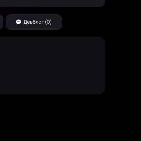
Девблог (0)
e Spinner