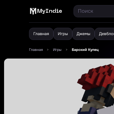
MyIndie
Главная
Игры
Джемы
Девбло
Главная
>
Игры
>
Барский Купец