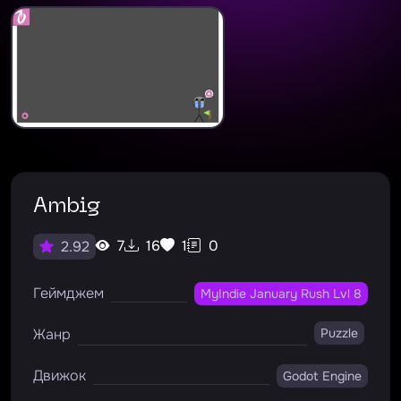
Ambig
7
16
1
0
2.92
Геймджем
MyIndie January Rush Lvl 8
Жанр
Puzzle
Движок
Godot Engine